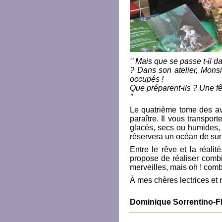
‘’ Mais que se passe t-il 
? Dans son atelier, Monsieu
occupés !
Que préparent-ils ? Une 
’’
Le quatrième tome des a
paraître. Il vous transpor
glacés, secs ou humides, t
réservera un océan de su
Entre le rêve et la réalit
propose de réaliser combi
merveilles, mais oh ! combi
À mes chères lectrices et 
Dominique Sorrentino-F